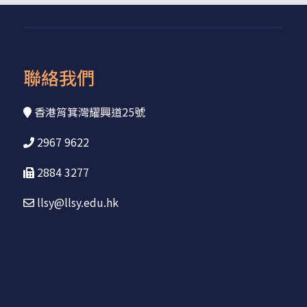
聯絡我們
香港筲箕灣耀興道25號
2967 9622
2884 3277
llsy@llsy.edu.hk