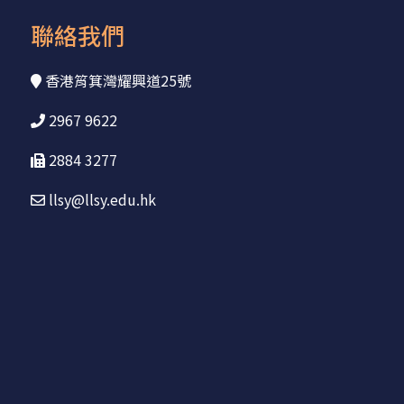
聯絡我們
香港筲箕灣耀興道25號
2967 9622
2884 3277
llsy@llsy.edu.hk