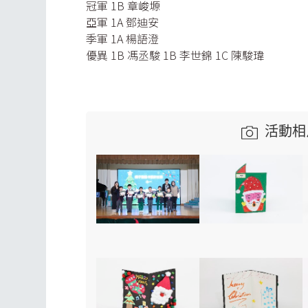
冠軍 1B 章峻塬
亞軍 1A 鄧迪安
季軍 1A 楊語澄
優異 1B 馮丞駿 1B 李世錦 1C 陳駿瑋
活動相片庫