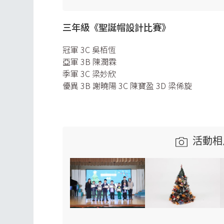
三年級《聖誕帽設計比賽》
冠軍 3C 吳栢恆
亞軍 3B 陳潤霖
季軍 3C 梁妙欣
優異 3B 謝曉陽 3C 陳寶盈 3D 梁俙旋
活動相片庫