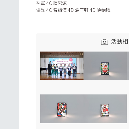
季軍 4C 鍾思源
優異 4C 曾詩潼 4D 溫子軒 4D 徐縉曜
活動相片庫