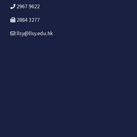
2967 9622
2884 3277
llsy@llsy.edu.hk