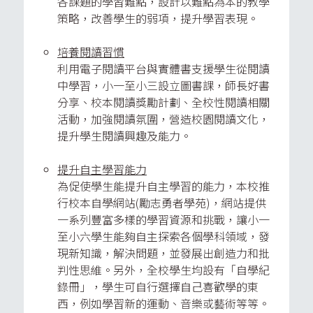
各課題的學習難點，設計以難點為本的教學
策略，改善學生的弱項，提升學習表現。
培養閱讀習慣
利用電子閱讀平台與實體書支援學生從閱讀
中學習，小一至小三設立圖書課，師長好書
分享、校本閱讀獎勵計劃、全校性閱讀相關
活動，加強閱讀氛圍，營造校園閱讀文化，
提升學生閱讀興趣及能力。
提升自主學習能力
為促使學生能提升自主學習的能力，本校推
行校本自學網站(勵志勇者學苑)，網站提供
一系列豐富多樣的學習資源和挑戰，讓小一
至小六學生能夠自主探索各個學科領域，發
現新知識，解決問題，並發展出創造力和批
判性思維。另外，全校學生均設有「自學紀
錄冊」，學生可自行選擇自己喜歡學的東
西，例如學習新的運動、音樂或藝術等等。