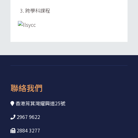
跨學科課程
聯絡我們
香港筲箕灣耀興道25號
2967 9622
2884 3277