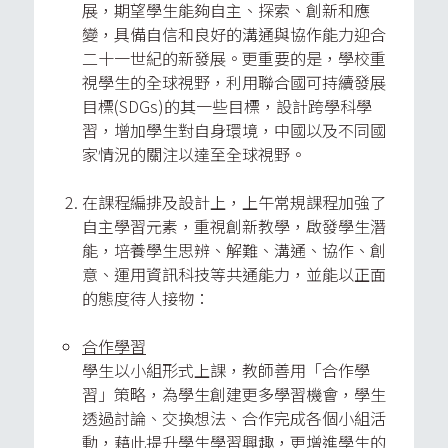
展，期望學生能夠自主、探索、創新和應
變，具備自信和良好的溝通與協作能力迎合
二十一世紀的新發展。更重要的是，學校重
視學生的全球視野，利用聯合國可持續發展
目標(SDGs)的其一些目標，設計跨學科學
習，增加學生對自身環境，中國以及不同國
家情況的關注以達至全球視野。
在課程編排及設計上，上午常規課程加強了
自主學習元素，重視創新教學，啟發學生潛
能，培養學生思辨、解難、溝通、協作、創
意、運用資訊科技等共通能力，並能以正面
的態度待人接物：
合作學習
學生以小組形式上課，教師善用「合作學
習」策略，為學生創建更多學習機會，學生
透過討論、交換想法、合作完成各個小組活
動，藉此提升學生學習興趣，更增進學生的