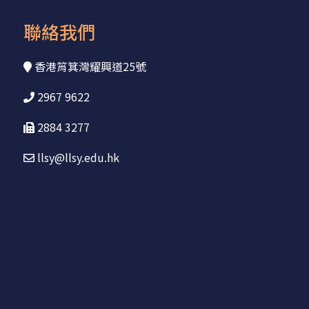
聯絡我們
香港筲箕灣耀興道25號
2967 9622
2884 3277
llsy@llsy.edu.hk