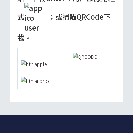
式
；或掃瞄QRCode下
載。