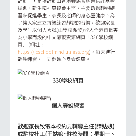
計劃」，是項計劃由香港賽馬會慈善信託基金
捐助，新生精神康復會主辦，主要透過靜觀練
習來促進學生、家長及老師的身心靈健康。為
了讓大家建立持續練習靜觀的習慣，歡迎家長
及學生以個人帳號(由學校派發)登入全港首個專
為小學而設的中文靜觀資源網頁「330學校網
頁」 (網址﹕
https://jcschoolmindfulness.org
)，每天進行
靜觀練習，一同促進心身靈健康。
330學校網頁
個人靜觀練習
歡迎家長致電本校約見輔導主任(譚姑娘)
或駐校社工(王姑娘~駐校時間：星期一、