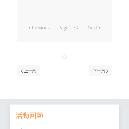
Previous
Page 1 / 4
Next
上一篇文章: 藝術家到校——木顏色工作坊
下一篇文章: 「邊學 
上一頁
下一頁
活動回顧