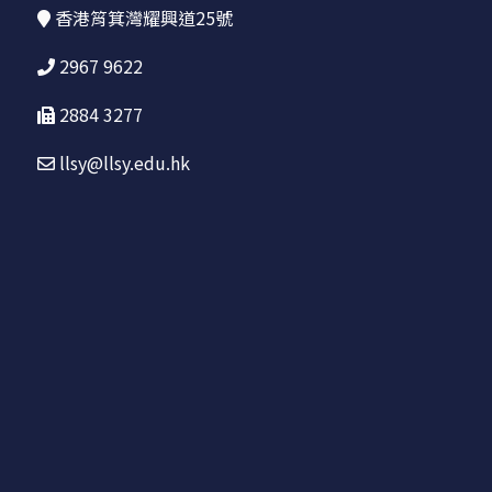
香港筲箕灣耀興道25號
2967 9622
2884 3277
llsy@llsy.edu.hk