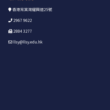
香港筲箕灣耀興道25號
2967 9622
2884 3277
llsy@llsy.edu.hk